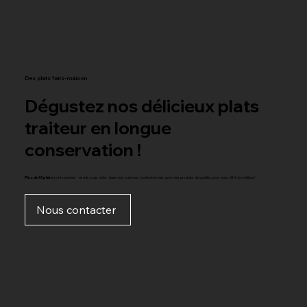
Des plats faits-maison
Dégustez nos délicieux plats
traiteur en longue
conservation !
Plus de 15 plats
sont cuisinés - et mis sous-vide - dans nos cuisines, confectionnés avec des produits de qualité, pour vous offrir le meilleur!
Nous contacter