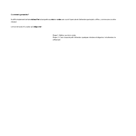
Comment ça marche ?
Il suffit simplement de faire
réchauffer
la barquette au
micro-onde
sans ouvrir l’opercule et d’attendre que le plat « siffle », comme une cocotte-
minute !
Le tour est joué, il n’y a plus qu’à
déguster
!
Etape 1 : Mettez au micro-onde
Etape 2 : C’est chaud et prêt ! Attendez quelques minutes et dégustez ! et attendez le
sifflement