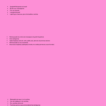
Spaghetti Bolognaise au boeuf
Risotto aux champignons
Porc au caramel
Lasagne de boeuf
Lapin façon chasseur, gnocchi et petites carottes
Filet de poulet à la crème de champignon et gratin Dauphinois
Wok de légumes
Tajine d’agneau, haricots verts, petits pois, abricots et pommes de terre
Filet de poulet au curry et pennes
Moussaka à l’agneau (aubergine, tomate, mozarella, parmesan, sauce tomate)
Blanquette de veau, riz et carottes
Dos de Cabillaud, riz et carottes,
Riz, carottes et brocoli
Pavé de saumon, sauce citronnelle et tian de légumes